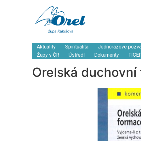
Aktuality
Spiritualita
Jednorázové pozv
Źupy v ČR
Ústředí
Dokumenty
FICE
Orelská duchovní