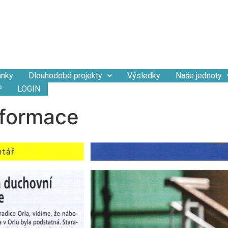
ánky
Dlouhodobé projekty
Výsledky
Naše jednoty
P
LOGIN
 formace