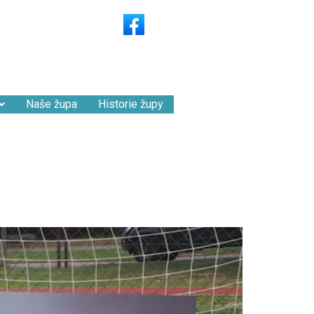
Naše župa
Historie župy