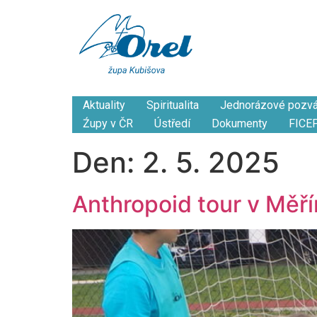
Aktuality
Spiritualita
Jednorázové pozv
Źupy v ČR
Ústředí
Dokumenty
FICE
Den:
2. 5. 2025
Anthropoid tour v Měří