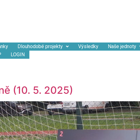
ánky
Dlouhodobé projekty
Výsledky
Naše jednoty
P
LOGIN
ně (10. 5. 2025)